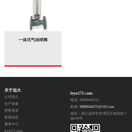
一体式气动球阀
关于远大
leyu171.com
公司简介
电话: 18066444555
生产设备
邮箱:
18066444555@163.com
荣誉资质
地址：浙江温州市龙湾区滨海四道十
新闻动态
路459号
服务中心
leyu171.com