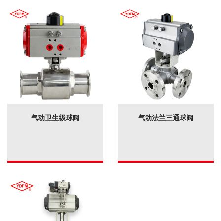
气动卫生级球阀
气动法兰三通球阀