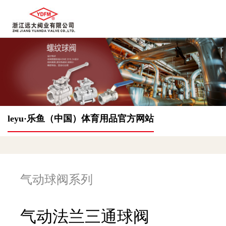
leyu·乐鱼（中国）体育用品官方网站
气动球阀系列
气动法兰三通球阀