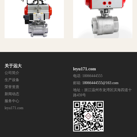
球阀
片式球阀
关于远大
leyu171.com
公司简介
电话: 18066444555
生产设备
邮箱:
18066444555@163.com
荣誉资质
地址：浙江温州市龙湾区滨海四道十
新闻动态
路459号
服务中心
leyu171.com