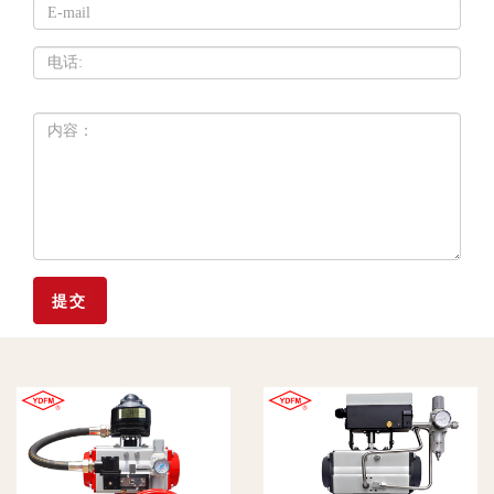
气动高温法
气动V型球
兰球阀
阀 VQ647Y-