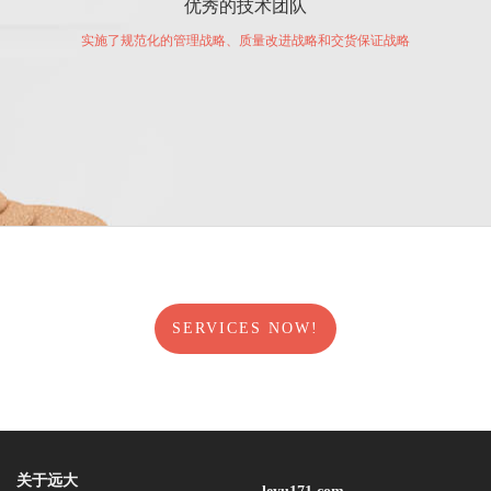
优秀的技术团队
实施了规范化的管理战略、质量改进战略和交货保证战略
SERVICES NOW!
关于远大
leyu171.com