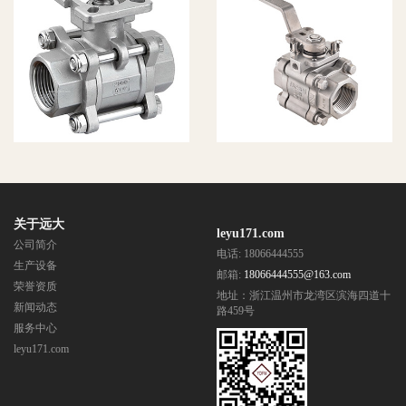
3PC高平台
2000
内
3000WOG三
leyu171.com
片式球阀
关于远大
leyu171.com
公司简介
电话: 18066444555
生产设备
邮箱:
18066444555@163.com
荣誉资质
地址：浙江温州市龙湾区滨海四道十
新闻动态
路459号
服务中心
leyu171.com