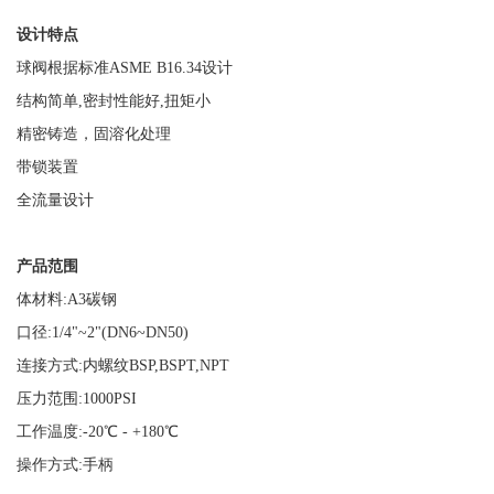
设计特点
球阀根据标准
ASME B16.34
设计
结构简单
,
密封性能好
,
扭矩小
精密铸造，固溶化处理
带锁装置
全流量设计
产品范围
体材料
:A3
碳钢
口径
:1/4"~2"(DN6~DN50)
连接方式
:
内螺纹
BSP,BSPT,NPT
压力范围
:1000PSI
工作温度
:-20℃ - +180℃
操作方式
:
手柄