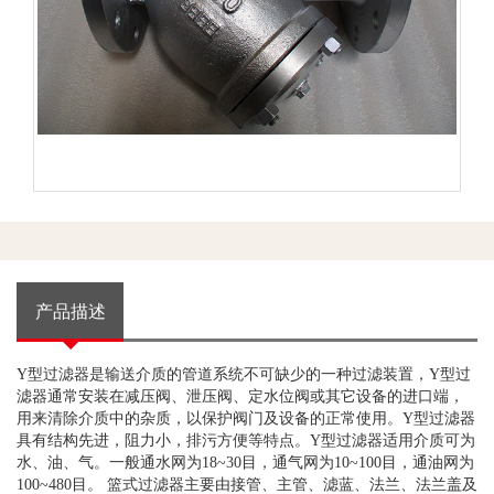
产品描述
Y
型过滤器是输送介质的管道系统不可缺少的一种过滤装置，
Y
型过
滤器通常安装在减压阀、泄压阀、定水位阀或其它设备的进口端，
用来清除介质中的杂质，以保护阀门及设备的正常使用。
Y
型过滤器
具有结构先进，阻力小，排污方便等特点。
Y
型过滤器适用介质可为
水、油、气。一般通水网为
18~30
目，通气网为
10~100
目，通油网为
100~480
目。 篮式过滤器主要由接管、主管、滤蓝、法兰、法兰盖及