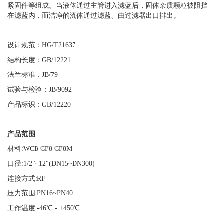
紧固件等组成。当液体通过主管进入滤蓝后，固体杂质颗粒被阻挡
在滤蓝内，而洁净的流体通过滤蓝、由过滤器出口排出。
设计规范：
HG/T21637
结构长度：
GB/12221
法兰标准：
JB/79
试验与检验：
JB/9092
产品标识：
GB/12220
产品范围
材料
:WCB CF8 CF8M
口径
:1/2"~12"(DN15~DN300)
连接方式
:RF
压力范围
:PN16~PN40
工作温度
:-46
℃
- +450
℃