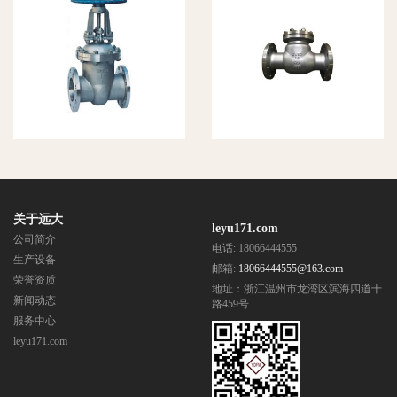
国标法兰截
国标旋启式
止阀2
法兰止回阀
关于远大
leyu171.com
公司简介
电话: 18066444555
生产设备
邮箱:
18066444555@163.com
荣誉资质
地址：浙江温州市龙湾区滨海四道十
新闻动态
路459号
服务中心
leyu171.com