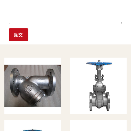
Y-过滤器2
国标法兰截
止阀