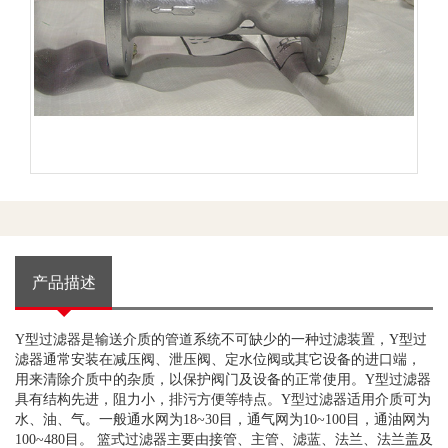
产品描述
Y
型过滤器是输送介质的管道系统不可缺少的一种过滤装置，
Y
型过
滤器通常安装在减压阀、泄压阀、定水位阀或其它设备的进口端，
用来清除介质中的杂质，以保护阀门及设备的正常使用。
Y
型过滤器
具有结构先进，阻力小，排污方便等特点。
Y
型过滤器适用介质可为
水、油、气。一般通水网为
18~30
目，通气网为
10~100
目，通油网为
100~480
目。 篮式过滤器主要由接管、主管、滤蓝、法兰、法兰盖及