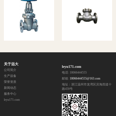
国标法兰截
国标旋启式
止阀2
法兰止回阀
关于远大
leyu171.com
公司简介
电话: 18066444555
生产设备
邮箱:
18066444555@163.com
荣誉资质
地址：浙江温州市龙湾区滨海四道十
新闻动态
路459号
服务中心
leyu171.com