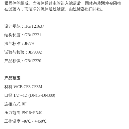
紧固件等组成。当液体通过主管进入滤蓝后，固体杂质颗粒被阻挡
在滤蓝内，而洁净的流体通过滤蓝、由过滤器出口排出。
设计规范：
HG/T21637
结构长度：
GB/12221
法兰标准：
JB/79
试验与检验：
JB/9092
产品标识：
GB/12220
产品范围
材料
:WCB CF8 CF8M
口径
:1/2"~12"(DN15~DN300)
连接方式
:RF
压力范围
:PN16~PN40
工作温度
:-46
℃
- +450
℃