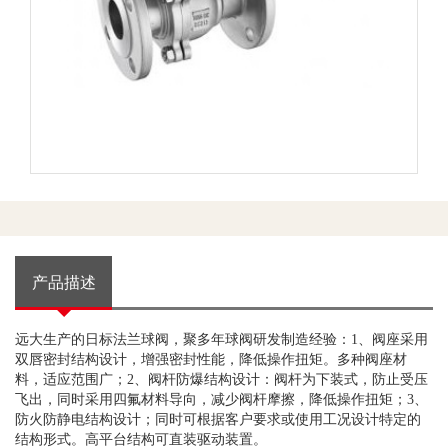
产品描述
远大生产的日标法兰球阀，聚多年球阀研发制造经验：1、阀座采用
双唇密封结构设计，增强密封性能，降低操作扭矩。多种阀座材
料，适应范围广；2、阀杆防爆结构设计：阀杆为下装式，防止受压
飞出，同时采用四氟材料导向，减少阀杆摩擦，降低操作扭矩；3、
防火防静电结构设计；同时可根据客户要求或使用工况设计特定的
结构形式。高平台结构可直装驱动装置。