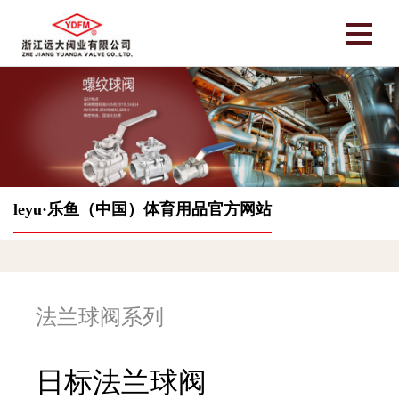
leyu·乐鱼（中国）体育用品官方网站
法兰球阀系列
日标法兰球阀