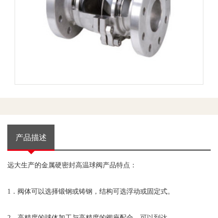
产品描述
远大生产的金属硬密封高温球阀产品特点：
1．阀体可以选择锻钢或铸钢，结构可选浮动或固定式。
2．高精度的球体加工与高精度的阀座配合，可以到达