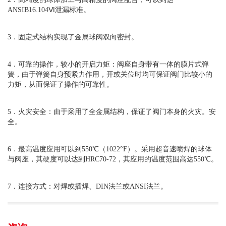
ANSIB16.104Ⅵ泄漏标准。
3．固定式结构实现了金属球阀双向密封。
4．可靠的操作，较小的开启力矩：阀座自身带有一体的膜片式弹
簧，由于弹簧自身预紧力作用，开或关位时均可保证阀门比较小的
力矩，从而保证了操作的可靠性。
5．火灾安全：由于采用了全金属结构，保证了阀门本身的火灾。安
全。
6．最高温度应用可以到550℃（1022°F）。采用超音速喷焊的球体
与阀座，其硬度可以达到HRC70-72，其应用的温度范围高达550℃。
7．连接方式：对焊或插焊、DIN法兰或ANSI法兰。