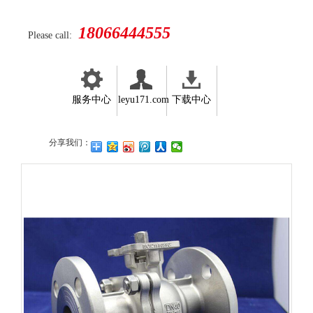
18066444555
Please call:
服务中心
leyu171.com
下载中心
分享我们：