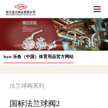
leyu·乐鱼（中国）体育用品官方网站
法兰球阀系列
国标法兰球阀2