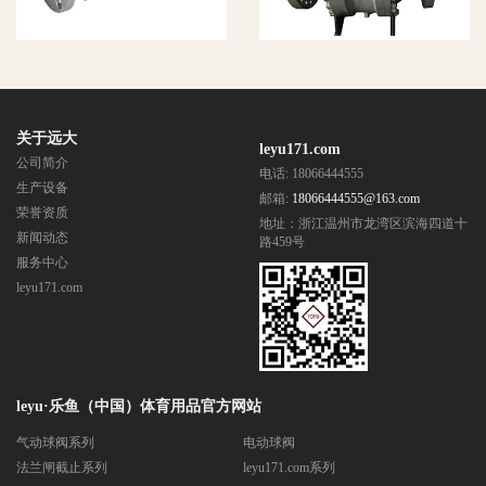
关于远大
leyu171.com
公司简介
电话: 18066444555
生产设备
邮箱:
18066444555@163.com
荣誉资质
地址：浙江温州市龙湾区滨海四道十
新闻动态
路459号
服务中心
leyu171.com
leyu·乐鱼（中国）体育用品官方网站
气动球阀系列
电动球阀
法兰闸截止系列
leyu171.com系列