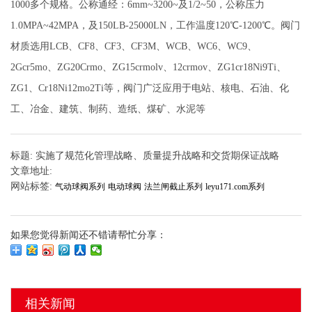
1000多个规格。公称通经：6mm~3200~及1/2~50，公称压力
1.0MPA~42MPA，及150LB-25000LN，工作温度120℃-1200℃。阀门
材质选用LCB、CF8、CF3、CF3M、WCB、WC6、WC9、
2Gcr5mo、ZG20Crmo、ZG15crmolv、12crmov、ZG1cr18Ni9Ti、
ZG1、Cr18Ni12mo2Ti等，阀门广泛应用于电站、核电、石油、化
工、冶金、建筑、制药、造纸、煤矿、水泥等
标题: 实施了规范化管理战略、质量提升战略和交货期保证战略
文章地址:
网站标签:
气动球阀系列
电动球阀
法兰闸截止系列
leyu171.com系列
如果您觉得新闻还不错请帮忙分享：
相关新闻